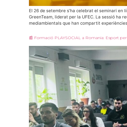
El 26 de setembre s’ha celebrat el seminari en lí
GreenTeam, liderat per la UFEC. La sessió ha reu
mediambientals que han compartit experiències 
📰 Formació PLAYSOCIAL a Romania: Esport per a la