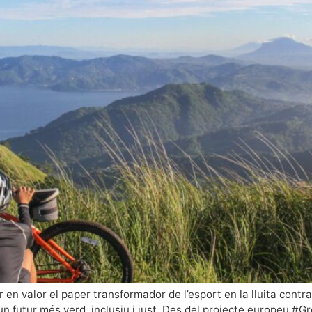
en valor el paper transformador de l’esport en la lluita contra 
 un futur més verd, inclusiu i just. Des del projecte europeu 