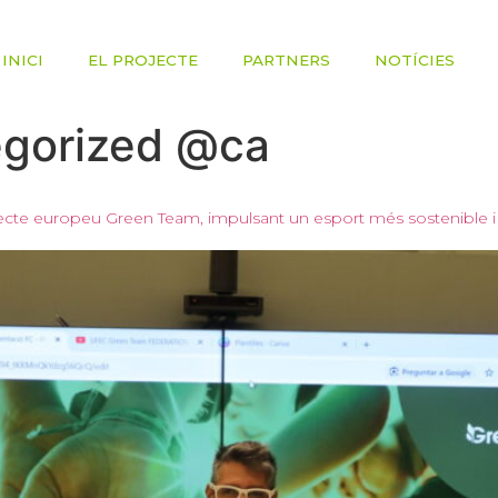
INICI
EL PROJECTE
PARTNERS
NOTÍCIES
gorized @ca
jecte europeu Green Team, impulsant un esport més sostenible i 