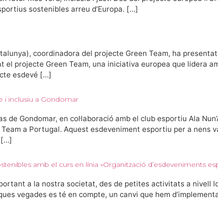
portius sostenibles arreu d’Europa. […]
talunya), coordinadora del projecte Green Team, ha presentat
at el projecte Green Team, una iniciativa europea que lidera a
cte esdevé […]
 i inclusiu a Gondomar
s de Gondomar, en col·laboració amb el club esportiu Ala Nun’
n Team a Portugal. Aquest esdeveniment esportiu per a nens va 
 […]
tenibles amb el curs en línia «Organització d’esdeveniments espo
tant a la nostra societat, des de petites activitats a nivell l
ues vegades es té en compte, un canvi que hem d’implementar en