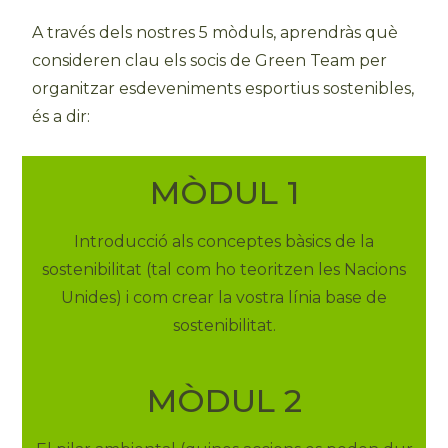
A través dels nostres 5 mòduls, aprendràs què
consideren clau els socis de Green Team per
organitzar esdeveniments esportius sostenibles,
és a dir:
MÒDUL 1
Introducció als conceptes bàsics de la
sostenibilitat (tal com ho teoritzen les Nacions
Unides) i com crear la vostra línia base de
sostenibilitat.
MÒDUL 2