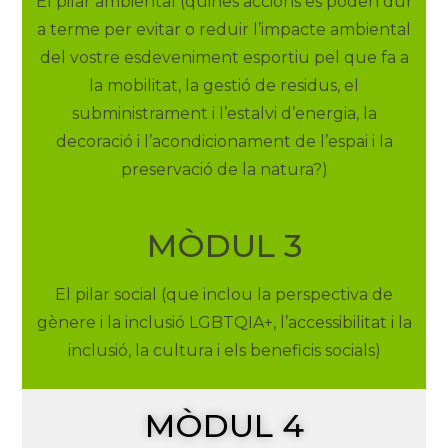
El pilar ambiental (quines accions es poden dur
a terme per evitar o reduir l’impacte ambiental
del vostre esdeveniment esportiu pel que fa a
la mobilitat, la gestió de residus, el
subministrament i l’estalvi d’energia, la
decoració i l’acondicionament de l’espai i la
preservació de la natura?)
MÒDUL 3
El pilar social (que inclou la perspectiva de
gènere i la inclusió LGBTQIA+, l’accessibilitat i la
inclusió, la cultura i els beneficis socials)
MÒDUL 4